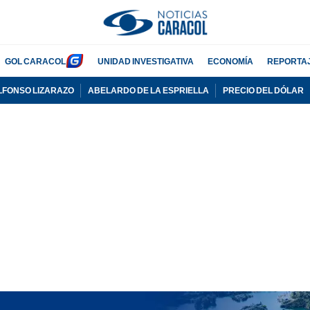
GOL CARACOL
UNIDAD INVESTIGATIVA
ECONOMÍA
REPORTA
LFONSO LIZARAZO
ABELARDO DE LA ESPRIELLA
PRECIO DEL DÓLAR
PUBLICIDAD