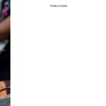
Facebook
PUBLICIDAD
X
Whatsapp
Copiar enlace
Telegram
LinkedIn