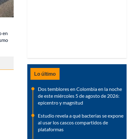
o en
ismo
Lo último
Dos temblores en Colombia en la noche
de este miércoles 5 de agosto de 2026:
epicentro y magnitud
Estudio revela a qué bacterias se expone
al usar los cascos compartidos de
plataformas