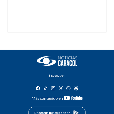
Síguenos en:
facebook
tiktok
instagram
twitter
whatsapp
google
youtube-
Más contenido en
footer
Descarga nuestra app en