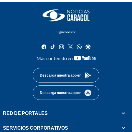
Síguenos en:
facebook
tiktok
instagram
twitter
whatsapp
google
youtube-
Más contenido en
footer
Descarga nuestra app en
Descarga nuestra app en
RED DE PORTALES
SERVICIOS CORPORATIVOS