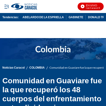
EN VIVO
Noticias Caracol En Vivo
Tendencias:
ABELARDO DE LA ESPRIELLA
GABINETE
DONALD TR
PUBLICIDAD
/
/
Noticias Caracol
COLOMBIA
Comunidad en Guaviare fue la que recuperó lo
Comunidad en Guaviare fue
la que recuperó los 48
cuerpos del enfrentamiento