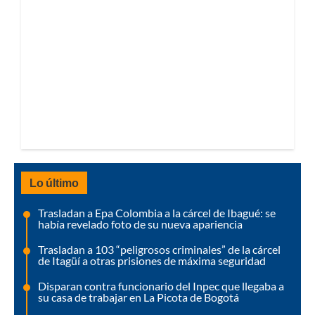
Lo último
Trasladan a Epa Colombia a la cárcel de Ibagué: se
había revelado foto de su nueva apariencia
Trasladan a 103 “peligrosos criminales” de la cárcel
de Itagüí a otras prisiones de máxima seguridad
Disparan contra funcionario del Inpec que llegaba a
su casa de trabajar en La Picota de Bogotá