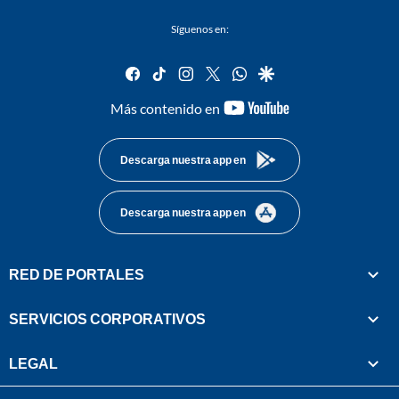
Síguenos en:
facebook
tiktok
instagram
twitter
whatsapp
google
youtube-
Más contenido en
footer
Descarga nuestra app en
Descarga nuestra app en
RED DE PORTALES
SERVICIOS CORPORATIVOS
LEGAL