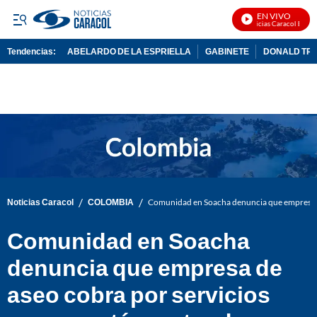
EN VIVO
Noticias Caracol En Viv
Tendencias:
ABELARDO DE LA ESPRIELLA
GABINETE
DONALD TR
PUBLICIDAD
/
/
Noticias Caracol
COLOMBIA
Comunidad en Soacha denuncia que empresa de
Comunidad en Soacha
denuncia que empresa de
aseo cobra por servicios