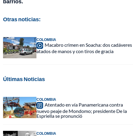
barrios.
Otras noticias:
COLOMBIA
Macabro crimen en Soacha: dos cadáveres
atados de manos y con tiros de gracia
Últimas Noticias
COLOMBIA
Atentado en vía Panamericana contra
nuevo peaje de Mondomo; presidente De la
Espriella se pronunció
COLOMBIA