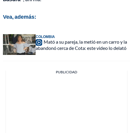
Vea, además:
COLOMBIA
Mató a su pareja, la metió en un carro y la
abandonó cerca de Cota: este video lo delató
PUBLICIDAD