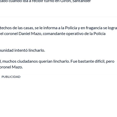
tado cuando iba a recibir turno en Girón, Santander
hos de las casas, se le informa a la Policía y en fragancia se logra
ó el coronel Daniel Mazo, comandante operativo de la Policía
munidad intentó lincharlo.
, muchos ciudadanos querían lincharlo. Fue bastante difícil, pero
coronel Mazo.
PUBLICIDAD