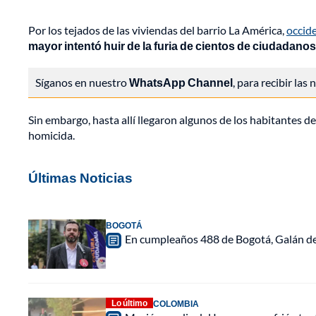
Por los tejados de las viviendas del barrio La América,
occid
mayor intentó huir de la furia de cientos de ciudadanos
Síganos en nuestro
WhatsApp Channel
, para recibir las
Sin embargo, hasta allí llegaron algunos de los habitantes d
homicida.
Últimas Noticias
BOGOTÁ
En cumpleaños 488 de Bogotá, Galán de
Lo último
COLOMBIA