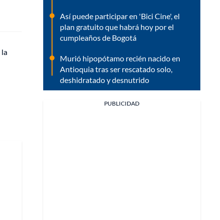
Así puede participar en 'Bici Cine', el
plan gratuito que habrá hoy por el
cumpleaños de Bogotá
 la
Murió hipopótamo recién nacido en
Antioquia tras ser rescatado solo,
deshidratado y desnutrido
PUBLICIDAD