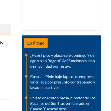
nto
Lo último
¿Habrá pico y placa este domingo 9 de
agosto en Bogotá? Así funcionará plan
de movilidad por festivo
Caso Lili Pink: bajo lupa otra empresa
vinculada por presunto contrabando y
lavado de activos
Relato de Milton Mesa, director de Los
Bacanes del Sur, tras ser liberado en
Cauca: “Escuché tiros”