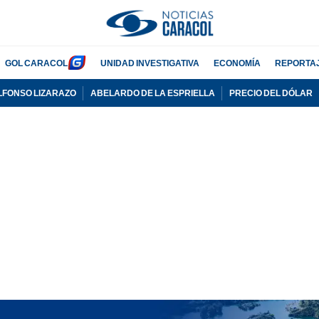
GOL CARACOL
UNIDAD INVESTIGATIVA
ECONOMÍA
REPORTA
LFONSO LIZARAZO
ABELARDO DE LA ESPRIELLA
PRECIO DEL DÓLAR
PUBLICIDAD