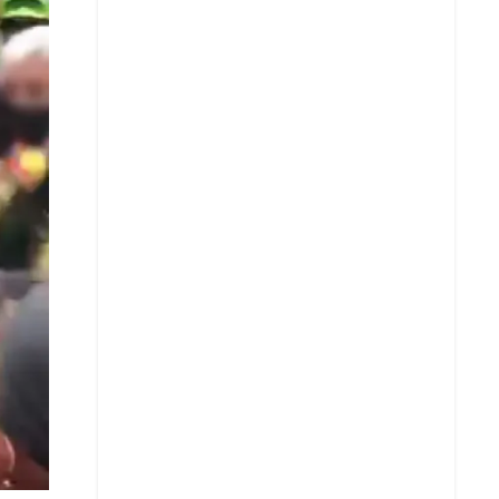
X
Whatsapp
Copiar enlace
Telegram
LinkedIn