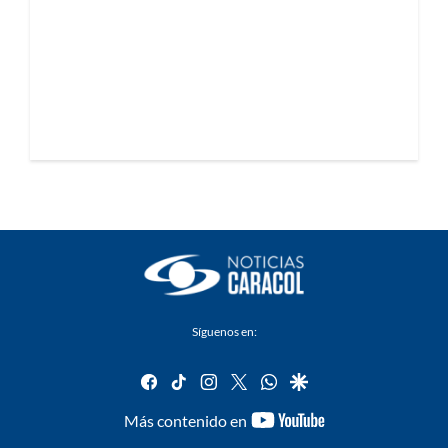
Síguenos en:
facebook
tiktok
instagram
twitter
whatsapp
google
youtube-
Más contenido en
footer