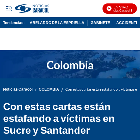
EN VIVO
Noticias Caracol En Vivo
Tendencias:
ABELARDO DE LA ESPRIELLA
GABINETE
ACCIDENTE 
PUBLICIDAD
/
/
Noticias Caracol
COLOMBIA
Con estas cartas están estafando a víctimas en
Con estas cartas están
estafando a víctimas en
Sucre y Santander