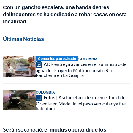
Con un gancho escalera, una banda de tres
delincuentes se ha dedicado a robar casas en esta
localidad.
Últimas Noticias
Contenido patrocinado
COLOMBIA
ADR entrega avances en el suministro de
agua del Proyecto Multipropósito Río
Ranchería en La Guajira
COLOMBIA
Fotos | Así fue el accidente en el túnel de
Oriente en Medellín: el paso vehicular ya fue
habilitado
Según se conoció,
el modus operandi de los