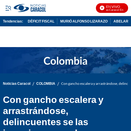
EN VIVO
Noticias Caracol En Vivo
Tendencias:
DÉFICIT FISCAL
MURIÓ ALFONSO LIZARAZO
ABELARDO
PUBLICIDAD
/
/
Noticias Caracol
COLOMBIA
Con gancho escalera y arrastrándose, delincue
Con gancho escalera y
arrastrándose,
delincuentes se las