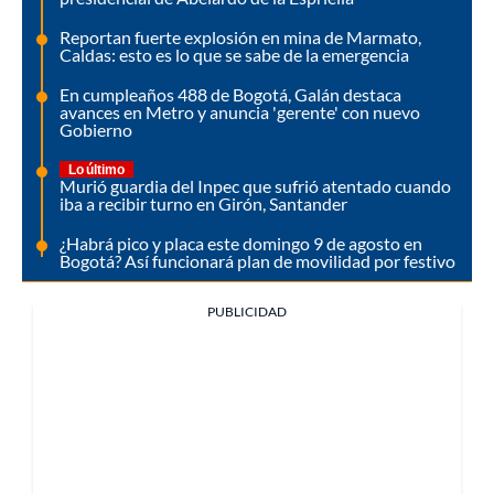
Reportan fuerte explosión en mina de Marmato,
Caldas: esto es lo que se sabe de la emergencia
En cumpleaños 488 de Bogotá, Galán destaca
avances en Metro y anuncia 'gerente' con nuevo
Gobierno
Lo último
Murió guardia del Inpec que sufrió atentado cuando
iba a recibir turno en Girón, Santander
¿Habrá pico y placa este domingo 9 de agosto en
Bogotá? Así funcionará plan de movilidad por festivo
PUBLICIDAD