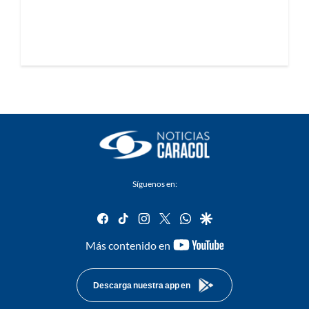
Síguenos en:
facebook
tiktok
instagram
twitter
whatsapp
google
youtube-
Más contenido en
footer
Descarga nuestra app en