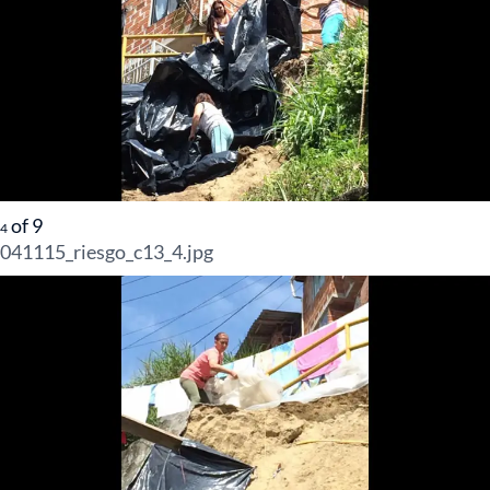
of
9
4
041115_riesgo_c13_4.jpg