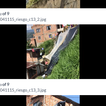
of
9
2
041115_riesgo_c13_2.jpg
of
9
3
041115_riesgo_c13_3.jpg