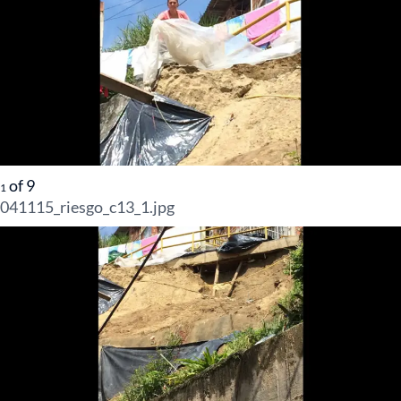
of
9
1
041115_riesgo_c13_1.jpg