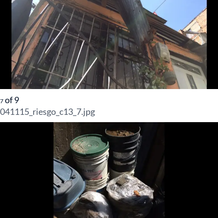
of
9
7
041115_riesgo_c13_7.jpg