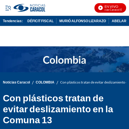
EN VIVO
Noticias Caracol En Vivo
Tendencias:
DÉFICIT FISCAL
MURIÓ ALFONSO LIZARAZO
ABELARDO
PUBLICIDAD
/
/
Noticias Caracol
COLOMBIA
Con plásticos tratan de evitar deslizamiento 
Con plásticos tratan de
evitar deslizamiento en la
Comuna 13