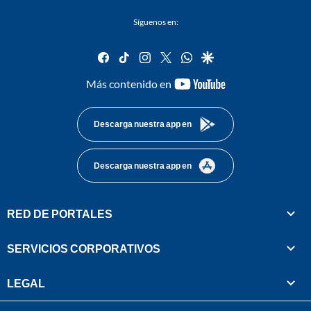
Síguenos en:
facebook
tiktok
instagram
twitter
whatsapp
google
youtube-
Más contenido en
footer
Descarga nuestra app en
Descarga nuestra app en
RED DE PORTALES
SERVICIOS CORPORATIVOS
LEGAL