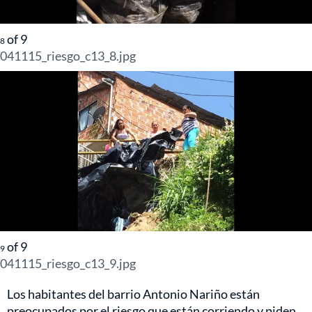
of
9
8
041115_riesgo_c13_8.jpg
of
9
9
041115_riesgo_c13_9.jpg
Los habitantes del barrio Antonio Nariño están
preocupados por el riesgo que están corriendo y piden