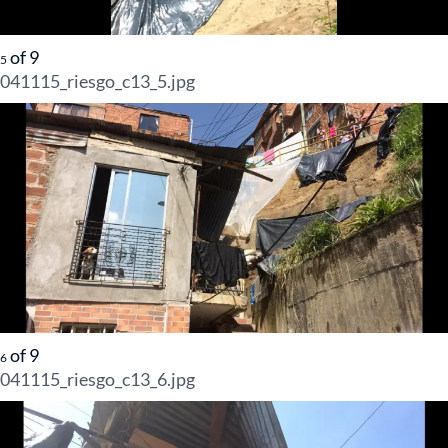
of
9
5
041115_riesgo_c13_5.jpg
of
9
6
041115_riesgo_c13_6.jpg