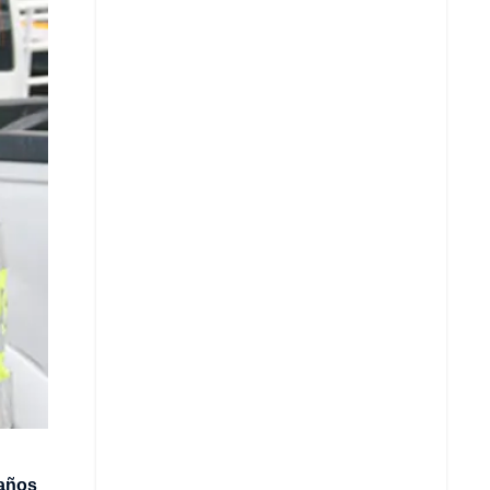
Copiar enlace
Telegram
LinkedIn
 años