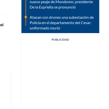
nuevo peaje de Mondomo; presidente
De la Espriella se pronunció
Atacan con drones una subestación de
Policía en el departamento del Cesar:
el
uniformado murió
PUBLICIDAD