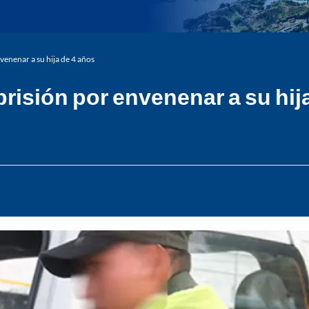
enenar a su hija de 4 años
isión por envenenar a su hij