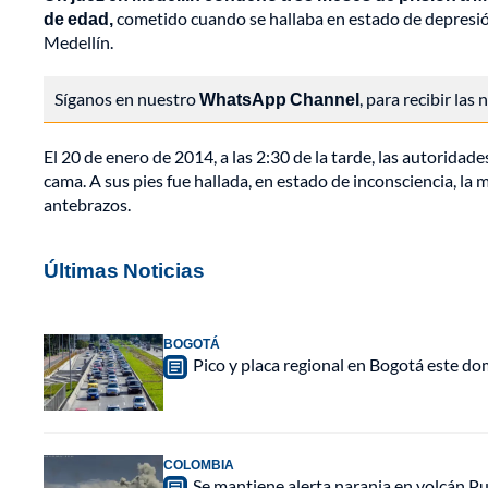
de edad,
cometido cuando se hallaba en estado de depresión
Medellín.
Síganos en nuestro
WhatsApp Channel
, para recibir las
El 20 de enero de 2014, a las 2:30 de la tarde, las autorida
cama. A sus pies fue hallada, en estado de inconsciencia, la
antebrazos.
Últimas Noticias
BOGOTÁ
Pico y placa regional en Bogotá este do
COLOMBIA
Se mantiene alerta naranja en volcán Pu