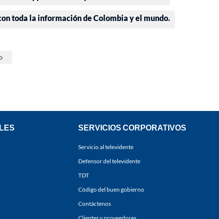
 con toda la información de Colombia y el mundo.
o
LES
SERVICIOS CORPORATIVOS
Servicio al televidente
Defensor del televidente
TDT
Código del buen gobierno
Contáctenos
Clientes y proveedores