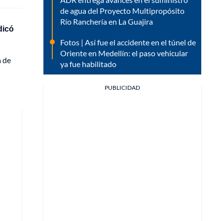
de agua del Proyecto Multipropósito
Río Ranchería en La Guajira
dicó
Fotos | Así fue el accidente en el túnel de
Oriente en Medellín: el paso vehicular
a de
ya fue habilitado
PUBLICIDAD