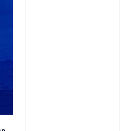
Copiar enlace
Telegram
LinkedIn
os,