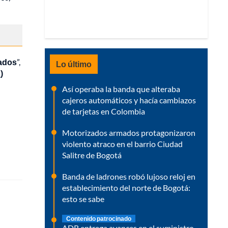
zados
”,
Lo último
s
)
Así operaba la banda que alteraba
cajeros automáticos y hacía cambiazos
de tarjetas en Colombia
Motorizados armados protagonizaron
violento atraco en el barrio Ciudad
Salitre de Bogotá
Banda de ladrones robó lujoso reloj en
establecimiento del norte de Bogotá:
esto se sabe
Contenido patrocinado
ADR entrega avances en el suministro