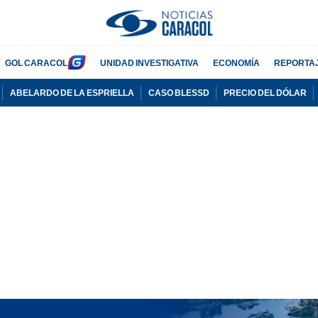
GOL CARACOL
UNIDAD INVESTIGATIVA
ECONOMÍA
REPORTA
ABELARDO DE LA ESPRIELLA
CASO BLESSD
PRECIO DEL DÓLAR
PUBLICIDAD