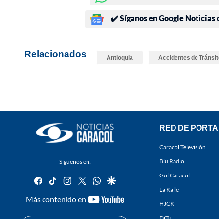
✔️ Síganos en Google Noticias
Relacionados
Antioquia
Accidentes de Tránsit
RED DE PORTA
Caracol Televisión
Blu Radio
Síguenos en:
Gol Caracol
facebook
tiktok
instagram
twitter
whatsapp
google
La Kalle
youtube-
Más contenido en
HJCK
footer
DiTu