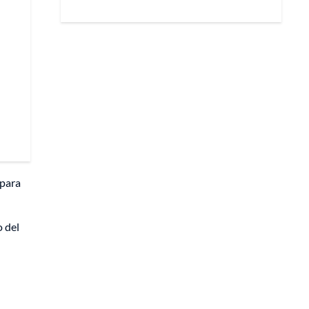
 para
o del