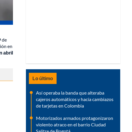
9 de
sión en
 abril
Lo último
Así operaba la banda que alteraba
cajeros automáticos y hacía cambiazos
de tarjetas en Colombia
Motorizados armados protagonizaron
violento atraco en el barrio Ciudad
Salitre de Bogotá