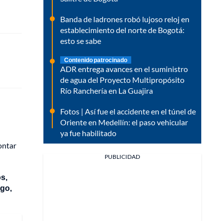
Banda de ladrones robó lujoso reloj en
establecimiento del norte de Bogotá:
esto se sabe
Contenido patrocinado
ADR entrega avances en el suministro
de agua del Proyecto Multipropósito
Río Ranchería en La Guajira
Fotos | Así fue el accidente en el túnel de
Oriente en Medellín: el paso vehicular
ya fue habilitado
ontar
PUBLICIDAD
s,
igo,