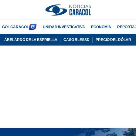
GOL CARACOL
UNIDAD INVESTIGATIVA
ECONOMÍA
REPORTA
ABELARDO DE LA ESPRIELLA
CASO BLESSD
PRECIO DEL DÓLAR
PUBLICIDAD