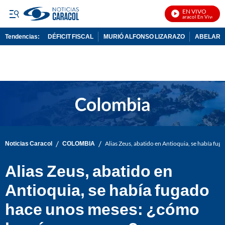
EN VIVO
Noticias Caracol En Vivo
Tendencias:
DÉFICIT FISCAL
MURIÓ ALFONSO LIZARAZO
ABELARDO
PUBLICIDAD
/
/
Noticias Caracol
COLOMBIA
Alias Zeus, abatido en Antioquia, se había fu
Alias Zeus, abatido en
Antioquia, se había fugado
hace unos meses: ¿cómo