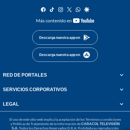
facebook
tiktok
instagram
twitter
whatsapp
google
youtube-
Más contenido en
footer
Descarga nuestra app en
Descarga nuestra app en
RED DE PORTALES
SERVICIOS CORPORATIVOS
LEGAL
El uso de este sitio web implica la aceptación de los
Términos y condiciones
y
Políticas de Tratamiento de la Información
de
CARACOL TELEVISIÓN
S.A.
Todos los Derechos Reservados D.R.A. Prohibida su reproducción