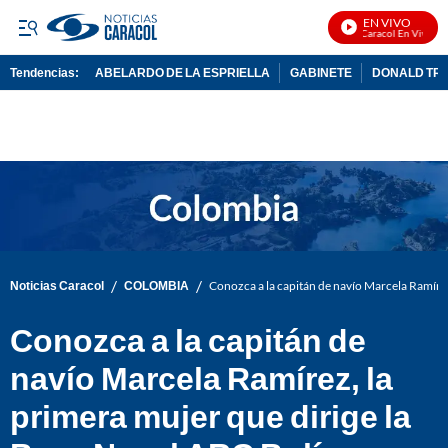
EN VIVO
Noticias Caracol En Vivo
Tendencias:
ABELARDO DE LA ESPRIELLA
GABINETE
DONALD TR
PUBLICIDAD
/
/
Noticias Caracol
COLOMBIA
Conozca a la capitán de navío Marcela Ramírez
Conozca a la capitán de
navío Marcela Ramírez, la
primera mujer que dirige la