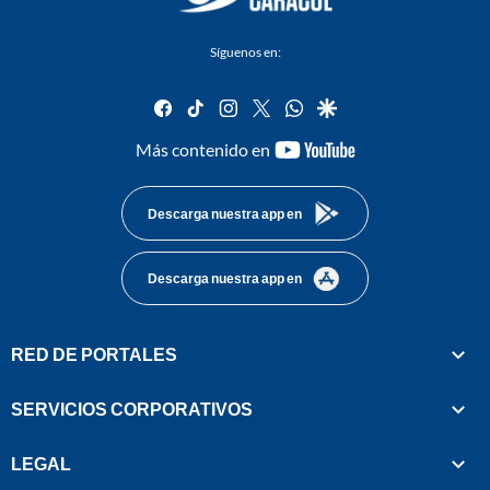
Síguenos en:
facebook
tiktok
instagram
twitter
whatsapp
google
youtube-
Más contenido en
footer
Descarga nuestra app en
Descarga nuestra app en
RED DE PORTALES
SERVICIOS CORPORATIVOS
LEGAL