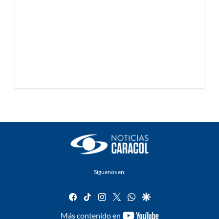
Síguenos en:
facebook
tiktok
instagram
twitter
whatsapp
google
youtube-
Más contenido en