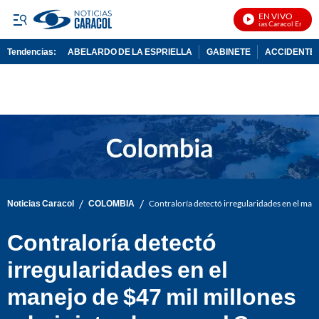
EN VIVO
Noticias Caracol En Vivo
Tendencias:
ABELARDO DE LA ESPRIELLA
GABINETE
ACCIDENTE 
PUBLICIDAD
/
/
Noticias Caracol
COLOMBIA
Contraloría detectó irregularidades en el man
Contraloría detectó
irregularidades en el
manejo de $47 mil millones