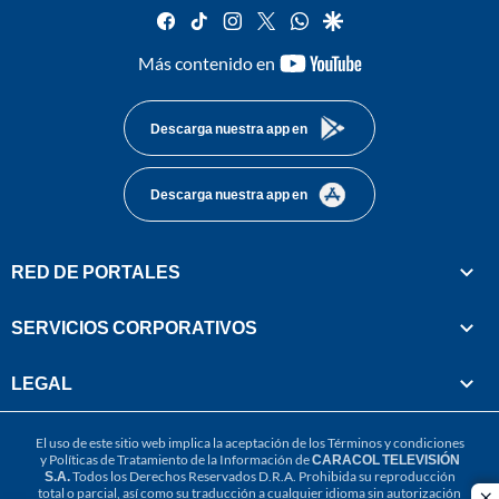
facebook
tiktok
instagram
twitter
whatsapp
google
youtube-
Más contenido en
footer
Descarga nuestra app en
Descarga nuestra app en
RED DE PORTALES
SERVICIOS CORPORATIVOS
LEGAL
El uso de este sitio web implica la aceptación de los
Términos y condiciones
y
Políticas de Tratamiento de la Información
de
CARACOL TELEVISIÓN
S.A.
Todos los Derechos Reservados D.R.A. Prohibida su reproducción
total o parcial, así como su traducción a cualquier idioma sin autorización