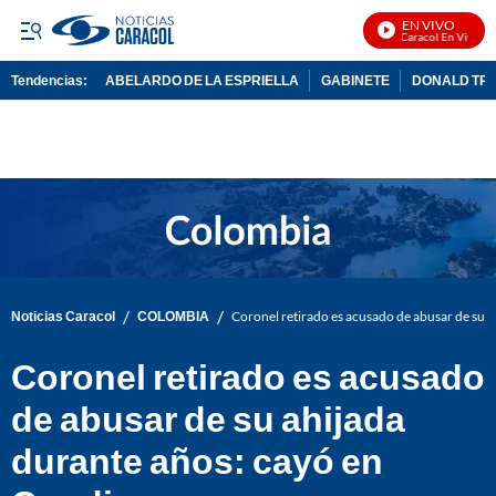
EN VIVO
Noticias Caracol En Vivo
Tendencias:
ABELARDO DE LA ESPRIELLA
GABINETE
DONALD TR
PUBLICIDAD
/
/
Noticias Caracol
COLOMBIA
Coronel retirado es acusado de abusar de su 
Coronel retirado es acusado
de abusar de su ahijada
durante años: cayó en