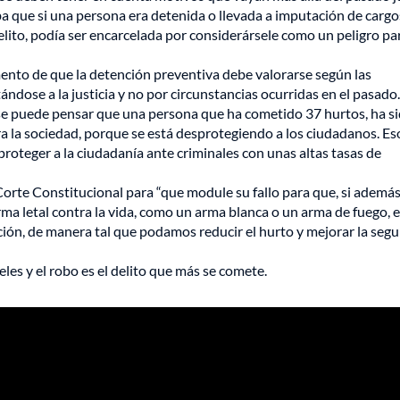
ba que si una persona era detenida o llevada a imputación de cargo
elito, podía ser encarcelada por considerársele como un peligro par
ento de que la detención preventiva debe valorarse según las
tándose a la justicia y no por circunstancias ocurridas en el pasado.
no se puede pensar que una persona que ha cometido 37 hurtos, ha s
ra la sociedad, porque se está desprotegiendo a los ciudadanos. Es
proteger a la ciudadanía ante criminales con unas altas tasas de
Corte Constitucional para “que module su fallo para que, si además
rma letal contra la vida, como un arma blanca o un arma de fuego, 
ión, de manera tal que podamos reducir el hurto y mejorar la seg
eles y el robo es el delito que más se comete.