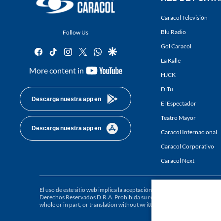
Caracol Televisión
Blu Radio
Follow Us
Gol Caracol
facebook
tiktok
instagram
twitter
whatsapp
google
La Kalle
youtube-
More content in
HJCK
footer
DiTu
Descarga nuestra app en
El Espectador
Teatro Mayor
Descarga nuestra app en
Caracol Internacional
Caracol Corporativo
Caracol Next
El uso de este sitio web implica la aceptación de los
Términos y condici
Derechos Reservados D.R.A. Prohibida su reproducción total o parcial, a
whole or in part, or translation without written permission is prohibited