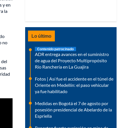
s y en
a la
Lo último
ido
o no
Contenido patrocinado
ADR entrega avances en el suministro
de agua del Proyecto Multipropósito
 del
Río Ranchería en La Guajira
esas
uridad
Fotos | Así fue el accidente en el túnel de
Oriente en Medellín: el paso vehicular
ya fue habilitado
Medidas en Bogotá el 7 de agosto por
posesión presidencial de Abelardo de la
Espriella
Reportan fuerte explosión en mina de