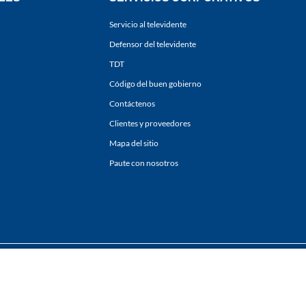
Servicio al televidente
Defensor del televidente
TDT
Código del buen gobierno
Contáctenos
Clientes y proveedores
Mapa del sitio
Paute con nosotros
ones
y
Políticas de Tratamiento de la Información
de
CARACOL TELEVISIÓN S.A.
Todo
sí como su traducción a cualquier idioma sin autorización escrita de su titular. Repro
. All rights reserved 2025.