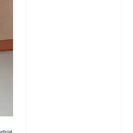
Copy Link URL
Telegram
LinkedIn
dicial.