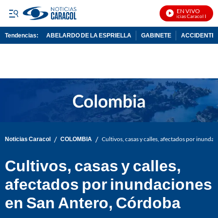
EN VIVO
Noticias Caracol En Viv
Tendencias:
ABELARDO DE LA ESPRIELLA
GABINETE
ACCIDENTE 
PUBLICIDAD
/
/
Noticias Caracol
COLOMBIA
Cultivos, casas y calles, afectados por inund
Cultivos, casas y calles,
afectados por inundaciones
en San Antero, Córdoba