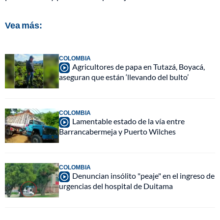
Vea más:
COLOMBIA
Agricultores de papa en Tutazá, Boyacá,
aseguran que están ‘llevando del bulto’
COLOMBIA
Lamentable estado de la vía entre
Barrancabermeja y Puerto Wilches
COLOMBIA
Denuncian insólito "peaje" en el ingreso de
urgencias del hospital de Duitama