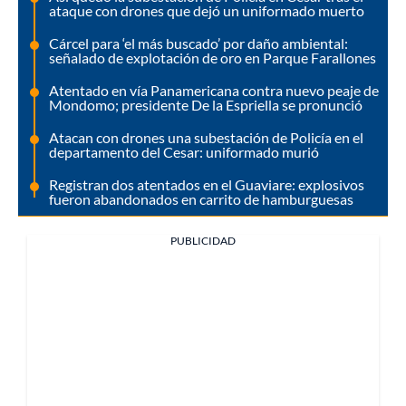
ataque con drones que dejó un uniformado muerto
Cárcel para ‘el más buscado’ por daño ambiental:
señalado de explotación de oro en Parque Farallones
Atentado en vía Panamericana contra nuevo peaje de
Mondomo; presidente De la Espriella se pronunció
Atacan con drones una subestación de Policía en el
departamento del Cesar: uniformado murió
Registran dos atentados en el Guaviare: explosivos
fueron abandonados en carrito de hamburguesas
PUBLICIDAD