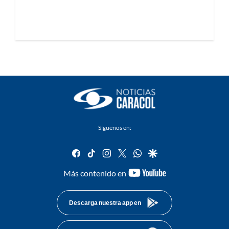
Síguenos en:
facebook
tiktok
instagram
twitter
whatsapp
google
youtube-
Más contenido en
footer
Descarga nuestra app en