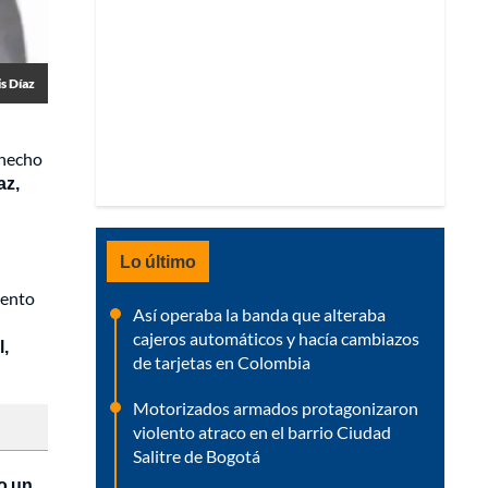
is Díaz
 hecho
az,
Lo último
iento
Así operaba la banda que alteraba
cajeros automáticos y hacía cambiazos
l,
de tarjetas en Colombia
Motorizados armados protagonizaron
violento atraco en el barrio Ciudad
Salitre de Bogotá
zo un