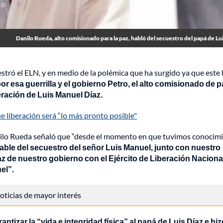
Danilo Rueda, alto comisionado para la paz, habló del secuestro del papá de Lu
stró el ELN, y en medio de la polémica que ha surgido ya que este
or esa guerrilla y el gobierno Petro, el alto comisionado de p
eración de Luis Manuel Díaz.
e liberación será “lo más pronto posible"
Danilo Rueda señaló que “desde el momento en que tuvimos conocim
sable del secuestro del señor Luis Manuel, junto con nuestro
az de nuestro gobierno con el Ejército de Liberación Naciona
el”.
 noticias de mayor interés
ntizar la “vida e integridad física” al papá de Luis Díaz e hi