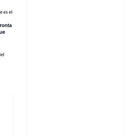
e es el
pronta
que
del