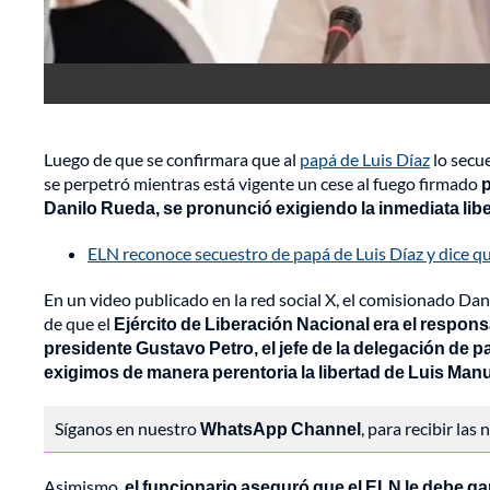
Luego de que se confirmara que al
papá de Luis Díaz
lo secue
se perpetró mientras está vigente un cese al fuego firmado
p
Danilo Rueda, se pronunció exigiendo la inmediata lib
ELN reconoce secuestro de papá de Luis Díaz y dice qu
En un video publicado en la red social X, el comisionado 
de que el
Ejército de Liberación Nacional era el respon
presidente Gustavo Petro, el jefe de la delegación de p
exigimos de manera perentoria la libertad de Luis Manu
Síganos en nuestro
WhatsApp Channel
, para recibir las
Asimismo,
el funcionario aseguró que el ELN le debe gara