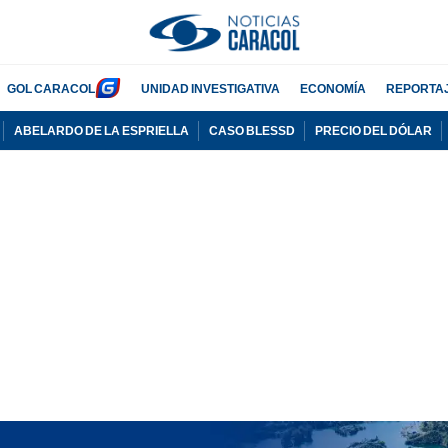
GOL CARACOL
UNIDAD INVESTIGATIVA
ECONOMÍA
REPORTA
ABELARDO DE LA ESPRIELLA
CASO BLESSD
PRECIO DEL DÓLAR
PUBLICIDAD