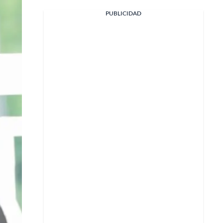
PUBLICIDAD
Facebook
X
Whatsapp
Copiar enlace
Telegram
LinkedIn