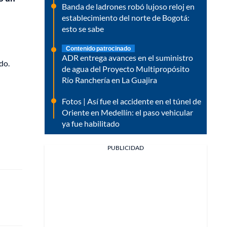
Banda de ladrones robó lujoso reloj en
establecimiento del norte de Bogotá:
esto se sabe
Contenido patrocinado
ADR entrega avances en el suministro
do.
de agua del Proyecto Multipropósito
Río Ranchería en La Guajira
Fotos | Así fue el accidente en el túnel de
Oriente en Medellín: el paso vehicular
ya fue habilitado
PUBLICIDAD