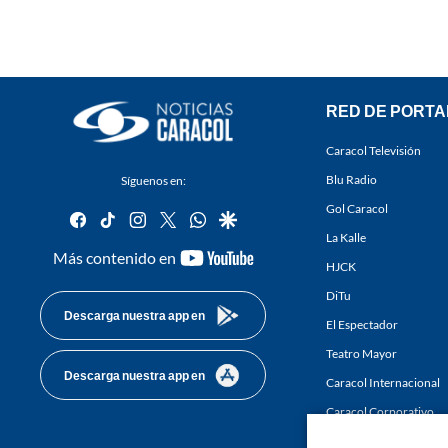
RED DE PORTA
Caracol Televisión
Blu Radio
Síguenos en:
Gol Caracol
facebook
tiktok
instagram
twitter
whatsapp
google
La Kalle
youtube-
Más contenido en
HJCK
footer
DiTu
Descarga nuestra app en
El Espectador
Teatro Mayor
Descarga nuestra app en
Caracol Internacional
Caracol Corporativo
Caracol Next