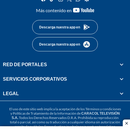
youtube-
Más contenido en
footer
Descarga nuestra app en
Descarga nuestra app en
RED DE PORTALES
SERVICIOS CORPORATIVOS
LEGAL
El uso de este sitio web implica la aceptación de los
Términos y condiciones
y
Políticas de Tratamiento de la Información
de
CARACOL TELEVISIÓN
S.A.
Todos los Derechos Reservados D.R.A. Prohibida su reproducción
total o parcial, así como su traducción a cualquier idioma sin autorización
cl
escrita de su titular. Reproduction in whole or in part, or translation