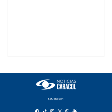
Síguenos en:
facebook
tiktok
instagram
twitter
whatsapp
google