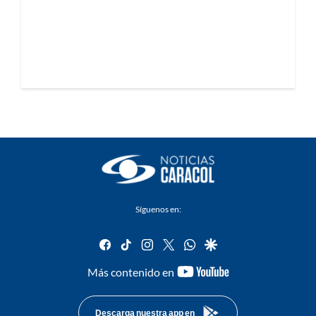
Síguenos en:
facebook
tiktok
instagram
twitter
whatsapp
google
youtube-
Más contenido en
footer
Descarga nuestra app en