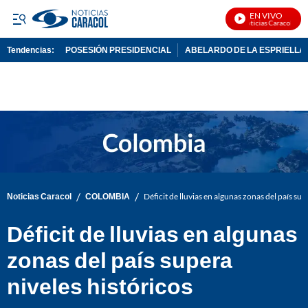
EN VIVO
Noticias Caracol En V
Tendencias:
POSESIÓN PRESIDENCIAL
ABELARDO DE LA ESPRIELLA
PUBLICIDAD
/
/
Noticias Caracol
COLOMBIA
Déficit de lluvias en algunas zonas del país sup
Déficit de lluvias en algunas
zonas del país supera
niveles históricos