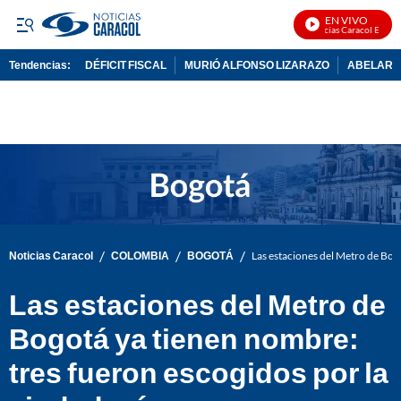
EN VIVO
Noticias Caracol En Vivo
Tendencias:
DÉFICIT FISCAL
MURIÓ ALFONSO LIZARAZO
ABELARDO
PUBLICIDAD
/
/
/
Noticias Caracol
COLOMBIA
BOGOTÁ
Las estaciones del Metro de Bog
Las estaciones del Metro de
Bogotá ya tienen nombre:
tres fueron escogidos por la