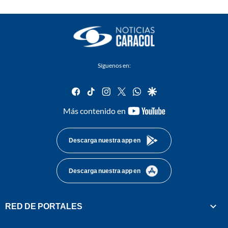
Síguenos en:
facebook
tiktok
instagram
twitter
whatsapp
google
youtube-
Más contenido en
footer
Descarga nuestra app en
Descarga nuestra app en
RED DE PORTALES