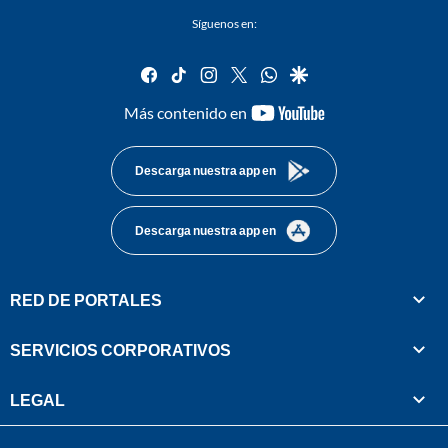
Síguenos en:
facebook
tiktok
instagram
twitter
whatsapp
google
youtube-
Más contenido en
footer
Descarga nuestra app en
Descarga nuestra app en
RED DE PORTALES
SERVICIOS CORPORATIVOS
LEGAL