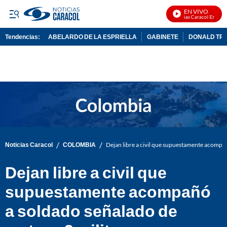
EN VIVO
Noticias Caracol En Vivo
Tendencias:
ABELARDO DE LA ESPRIELLA
GABINETE
DONALD TR
PUBLICIDAD
/
/
Noticias Caracol
COLOMBIA
Dejan libre a civil que supuestamente acompa
Dejan libre a civil que
supuestamente acompañó
a soldado señalado de