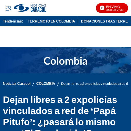
EN VIVO
Noticias Caracol En Vivo
Tendencias:
TERREMOTO EN COLOMBIA
DONACIONES TRAS TERRE
PUBLICIDAD
/
/
Noticias Caracol
COLOMBIA
Dejan libres a 2 expolicías vinculados a red de
Dejan libres a 2 expolicías
vinculados a red de ‘Papá
Pitufo’: ¿pasará lo mismo