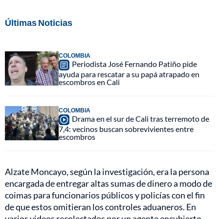
Últimas Noticias
COLOMBIA
Periodista José Fernando Patiño pide
ayuda para rescatar a su papá atrapado en
escombros en Cali
COLOMBIA
Drama en el sur de Cali tras terremoto de
7,4: vecinos buscan sobrevivientes entre
escombros
Alzate Moncayo, según la investigación, era la persona
encargada de entregar altas sumas de dinero a modo de
coimas para funcionarios públicos y policías con el fin
de que estos omitieran los controles aduaneros. En
varios videos recolectados por un agente encubierto