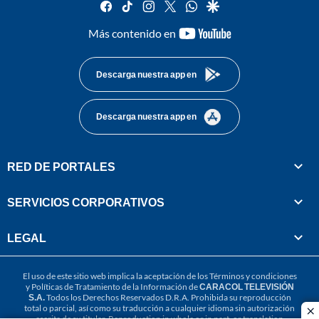
facebook
tiktok
instagram
twitter
whatsapp
google
youtube-
Más contenido en
footer
Descarga nuestra app en
Descarga nuestra app en
RED DE PORTALES
SERVICIOS CORPORATIVOS
LEGAL
El uso de este sitio web implica la aceptación de los
Términos y condiciones
y
Políticas de Tratamiento de la Información
de
CARACOL TELEVISIÓN
S.A.
Todos los Derechos Reservados D.R.A. Prohibida su reproducción
total o parcial, así como su traducción a cualquier idioma sin autorización
cl
escrita de su titular. Reproduction in whole or in part, or translation