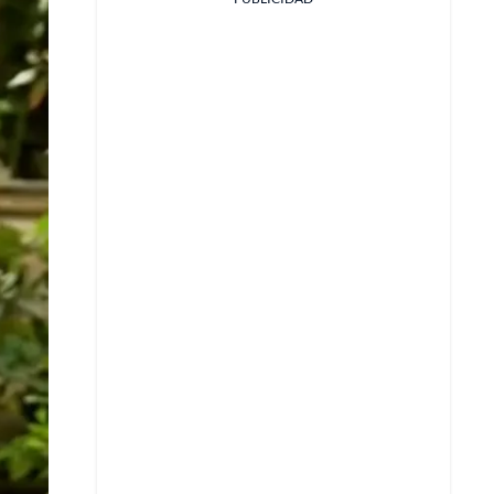
Facebook
X
Whatsapp
Copiar enlace
Telegram
LinkedIn