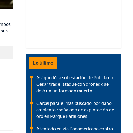
iempos
 sus
Lo último
Así quedó la subestación de Policía en
Cesar tras el ataque con drones que
dejó un uniformado muerto
Cárcel para ‘el más buscado’ por daño
ambiental: señalado de explotación de
oro en Parque Farallones
Atentado en vía Panamericana contra