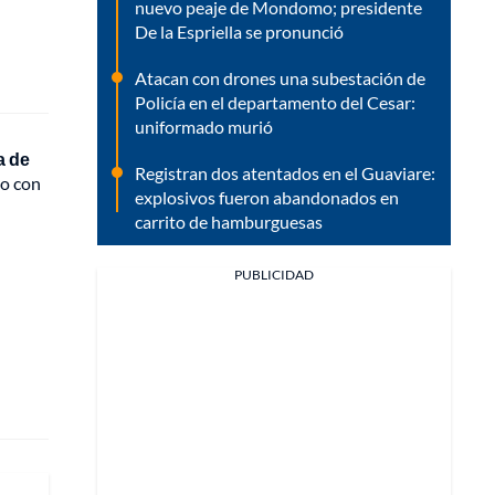
nuevo peaje de Mondomo; presidente
De la Espriella se pronunció
Atacan con drones una subestación de
Policía en el departamento del Cesar:
uniformado murió
a de
Registran dos atentados en el Guaviare:
so con
explosivos fueron abandonados en
carrito de hamburguesas
PUBLICIDAD