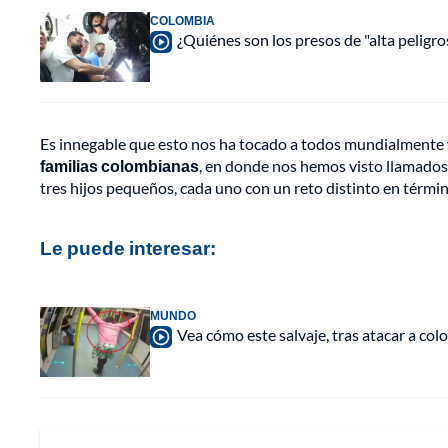
COLOMBIA
¿Quiénes son los presos de "alta peligr
Es innegable que esto nos ha tocado a todos mundialmente
familias colombianas
, en donde nos hemos visto llamados 
tres hijos pequeños, cada uno con un reto distinto en términ
Le puede interesar:
MUNDO
Vea cómo este salvaje, tras atacar a co