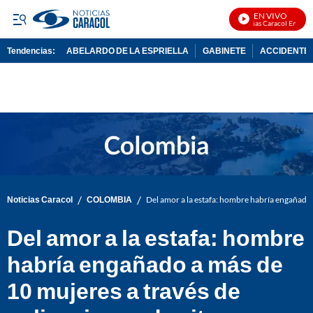
EN VIVO
Noticias Caracol En Vivo
Tendencias:
ABELARDO DE LA ESPRIELLA
GABINETE
ACCIDENTE 
PUBLICIDAD
/
/
Noticias Caracol
COLOMBIA
Del amor a la estafa: hombre habría engañado a
Del amor a la estafa: hombre
habría engañado a más de
10 mujeres a través de