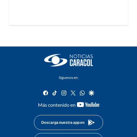
Síguenos en:
facebook
tiktok
instagram
twitter
whatsapp
google
youtube-
Más contenido en
footer
Descarga nuestra app en