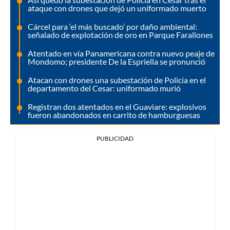
ataque con drones que dejó un uniformado muerto
Cárcel para ‘el más buscado’ por daño ambiental:
señalado de explotación de oro en Parque Farallones
Atentado en vía Panamericana contra nuevo peaje de
Mondomo; presidente De la Espriella se pronunció
Atacan con drones una subestación de Policía en el
departamento del Cesar: uniformado murió
Registran dos atentados en el Guaviare: explosivos
fueron abandonados en carrito de hamburguesas
PUBLICIDAD