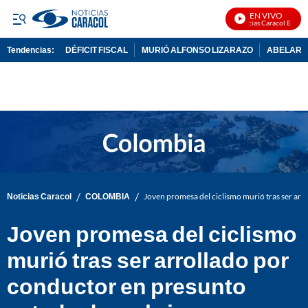
EN VIVO
Noticias Caracol En Vivo
Tendencias:
DÉFICIT FISCAL
MURIÓ ALFONSO LIZARAZO
ABELARDO
PUBLICIDAD
/
/
Noticias Caracol
COLOMBIA
Joven promesa del ciclismo murió tras ser ar
Joven promesa del ciclismo
murió tras ser arrollado por
conductor en presunto