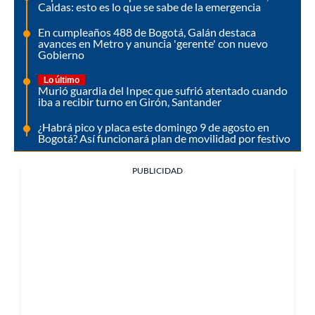
Caldas: esto es lo que se sabe de la emergencia
En cumpleaños 488 de Bogotá, Galán destaca
avances en Metro y anuncia 'gerente' con nuevo
Gobierno
Lo último
Murió guardia del Inpec que sufrió atentado cuando
iba a recibir turno en Girón, Santander
¿Habrá pico y placa este domingo 9 de agosto en
Bogotá? Así funcionará plan de movilidad por festivo
PUBLICIDAD