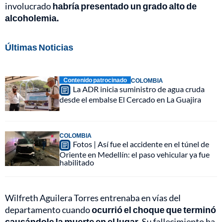
involucrado
habría presentado un grado alto de
alcoholemia.
Últimas Noticias
Contenido patrocinado
COLOMBIA
La ADR inicia suministro de agua cruda
desde el embalse El Cercado en La Guajira
COLOMBIA
Fotos | Así fue el accidente en el túnel de
Oriente en Medellín: el paso vehicular ya fue
habilitado
Wilfreth Aguilera Torres entrenaba en vías del
departamento cuando
ocurrió el choque que terminó
causándole la muerte en el lugar.
Su fallecimiento ha