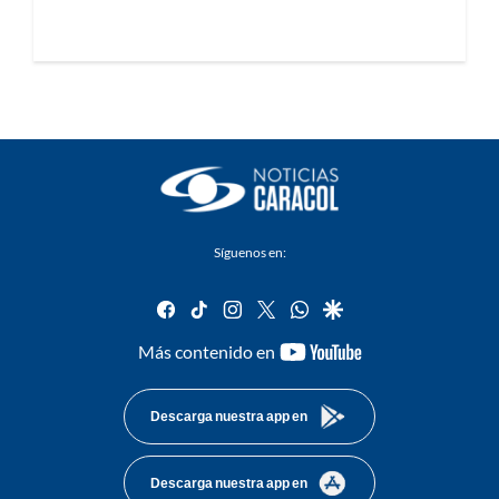
Síguenos en:
facebook
tiktok
instagram
twitter
whatsapp
google
youtube-
Más contenido en
footer
Descarga nuestra app en
Descarga nuestra app en