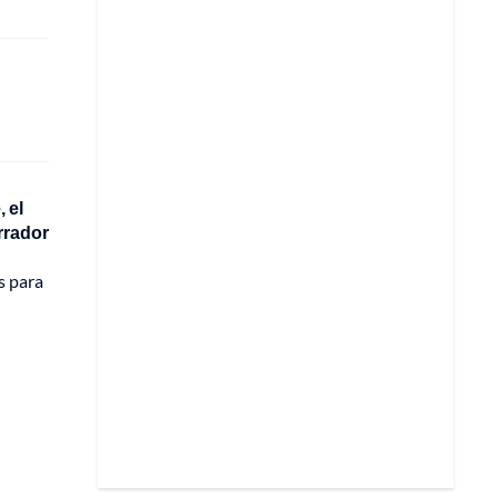
 el
rrador
s para