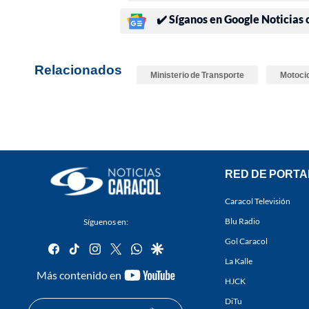
✔️ Síganos en Google Noticias
Relacionados
Ministerio de Transporte
Motoci
RED DE PORTA
Caracol Televisión
Blu Radio
Síguenos en:
Gol Caracol
facebook
tiktok
instagram
twitter
whatsapp
google
La Kalle
youtube-
Más contenido en
HJCK
footer
DiTu