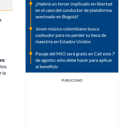
¿Habría un tercer implicado en libertad
en el caso del conductor de plataforma
asesinado en Bogotá?
a
Joven músico colombiano busca
codeudor para no perder su beca de
maestría en Estados Unidos
Pasaje del MIO será gratis en Cali este 7
de agosto: esto debe hacer para aplicar
les
al beneficio
ctos
 la
PUBLICIDAD