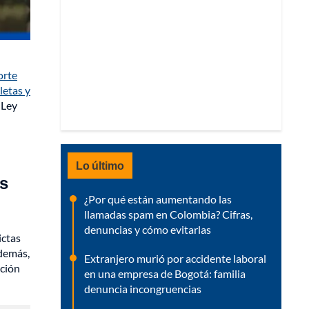
orte
letas y
 Ley
Lo último
os
¿Por qué están aumentando las
llamadas spam en Colombia? Cifras,
denuncias y cómo evitarlas
ictas
emás,
Extranjero murió por accidente laboral
ación
en una empresa de Bogotá: familia
denuncia incongruencias