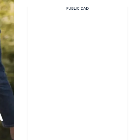
PUBLICIDAD
Facebook
X
Whatsapp
Copiar enlace
Telegram
LinkedIn