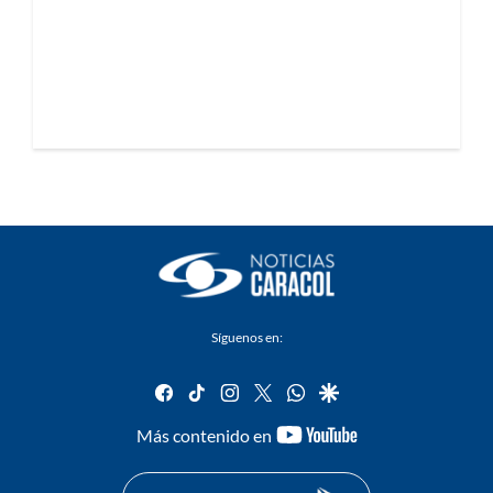
Síguenos en:
facebook
tiktok
instagram
twitter
whatsapp
google
youtube-
Más contenido en
footer