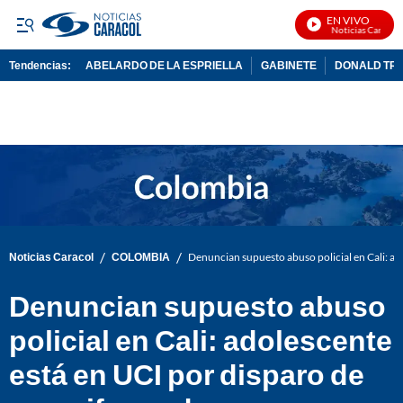
EN VIVO
Noticias Caracol E
Tendencias:
ABELARDO DE LA ESPRIELLA
GABINETE
DONALD TR
PUBLICIDAD
/
/
Noticias Caracol
COLOMBIA
Denuncian supuesto abuso policial en Cali: a
Denuncian supuesto abuso
policial en Cali: adolescente
está en UCI por disparo de