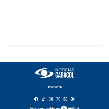
Síguenos en:
facebook
tiktok
instagram
twitter
whatsapp
google
youtube-
Más contenido en