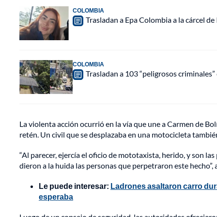
COLOMBIA
Trasladan a Epa Colombia a la cárcel de
COLOMBIA
Trasladan a 103 “peligrosos criminales” 
La violenta acción ocurrió en la vía que une a Carmen de Bo
retén. Un civil que se desplazaba en una motocicleta tambié
“Al parecer, ejercía el oficio de mototaxista, herido, y son 
dieron a la huida las personas que perpetraron este hecho”, 
Le puede interesar:
Ladrones asaltaron carro dur
esperaba
Luego de un consejo de seguridad, las autoridades ofrecie