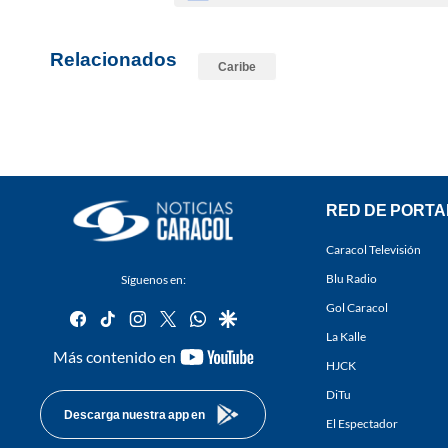
Relacionados
Caribe
RED DE PORTA
Caracol Televisión
Blu Radio
Síguenos en:
Gol Caracol
facebook
tiktok
instagram
twitter
whatsapp
google
La Kalle
youtube-
Más contenido en
HJCK
footer
DiTu
Descarga nuestra app en
El Espectador