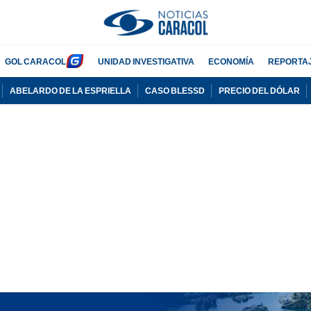
GOL CARACOL
UNIDAD INVESTIGATIVA
ECONOMÍA
REPORTA
ABELARDO DE LA ESPRIELLA
CASO BLESSD
PRECIO DEL DÓLAR
PUBLICIDAD