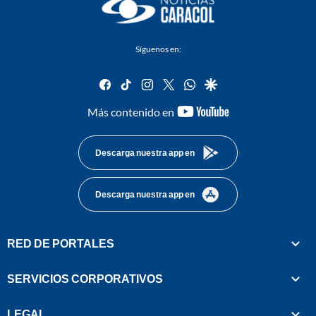
Síguenos en:
facebook
tiktok
instagram
twitter
whatsapp
google
youtube-
Más contenido en
footer
Descarga nuestra app en
Descarga nuestra app en
RED DE PORTALES
SERVICIOS CORPORATIVOS
LEGAL