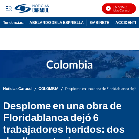
EN VIVO
Noticias Caracol En Viv
Tendencias:
ABELARDO DE LA ESPRIELLA
GABINETE
ACCIDENTE 
PUBLICIDAD
/
/
Noticias Caracol
COLOMBIA
Desplome en una obra de Floridablanca dejó 6 
Desplome en una obra de
Floridablanca dejó 6
trabajadores heridos: dos