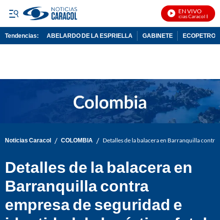
EN VIVO
Noticias Caracol En Viv
Tendencias:
ABELARDO DE LA ESPRIELLA
GABINETE
ECOPETROL
PUBLICIDAD
/
/
Noticias Caracol
COLOMBIA
Detalles de la balacera en Barranquilla contra 
Detalles de la balacera en
Barranquilla contra
empresa de seguridad e