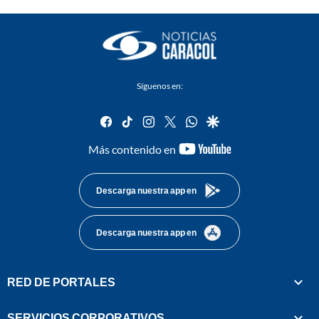
Síguenos en:
facebook
tiktok
instagram
twitter
whatsapp
google
youtube-
Más contenido en
footer
Descarga nuestra app en
Descarga nuestra app en
RED DE PORTALES
SERVICIOS CORPORATIVOS