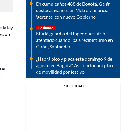
En cumpleaños 488 de Bogotá, Galán
destaca avances en Metro y anuncia
'gerente' con nuevo Gobierno
 la ley
Lo último
Murió guardia del Inpec que sufrió
gación
atentado cuando iba a recibir turno en
Girón, Santander
¿Habrá pico y placa este domingo 9 de
agosto en Bogotá? Así funcionará plan
una
de movilidad por festivo
PUBLICIDAD