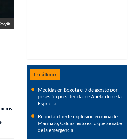
Freepik
Lo último
Medidas en Bogotá el 7 de agosto por
posesión presidencial de Abelardo de la
Espriella
minos
Reportan fuerte explosión en mina de
e
Marmato, Caldas: esto es lo que se sabe
de la emergencia