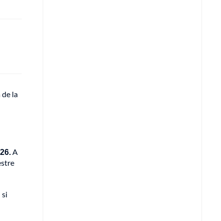
 de la
026.
A
estre
 si