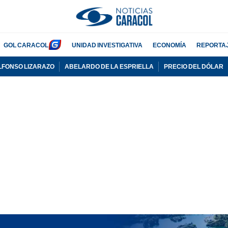
GOL CARACOL
UNIDAD INVESTIGATIVA
ECONOMÍA
REPORTA
LFONSO LIZARAZO
ABELARDO DE LA ESPRIELLA
PRECIO DEL DÓLAR
PUBLICIDAD