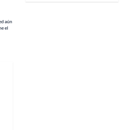
ted aún
ne el