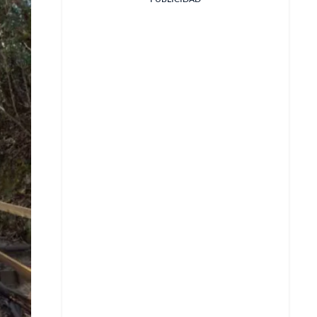
Facebook
X
Whatsapp
Copiar enlace
Telegram
LinkedIn