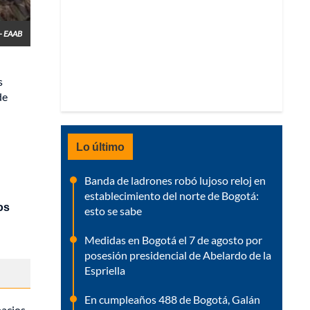
 - EAAB
s
de
Lo último
Banda de ladrones robó lujoso reloj en
establecimiento del norte de Bogotá:
os
esto se sabe
Medidas en Bogotá el 7 de agosto por
posesión presidencial de Abelardo de la
Espriella
En cumpleaños 488 de Bogotá, Galán
pacios