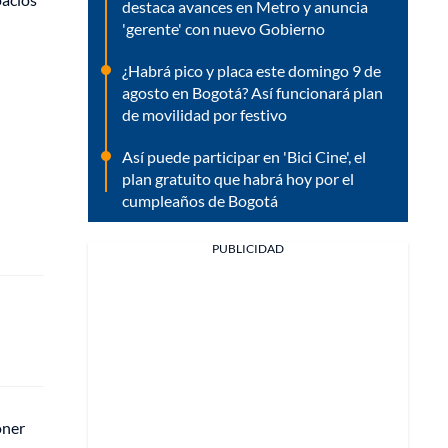
destaca avances en Metro y anuncia
'gerente' con nuevo Gobierno
¿Habrá pico y placa este domingo 9 de
agosto en Bogotá? Así funcionará plan
de movilidad por festivo
Así puede participar en 'Bici Cine', el
plan gratuito que habrá hoy por el
cumpleaños de Bogotá
PUBLICIDAD
oner