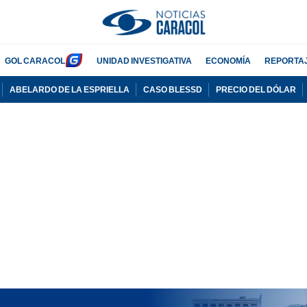
GOL CARACOL
UNIDAD INVESTIGATIVA
ECONOMÍA
REPORTA
ABELARDO DE LA ESPRIELLA
CASO BLESSD
PRECIO DEL DÓLAR
PUBLICIDAD