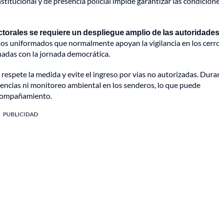
stitucional y de presencia policial impide garantizar las condicion
ctorales se requiere un despliegue amplio de las autoridade
 los uniformados que normalmente apoyan la vigilancia en los cerr
onadas con la jornada democrática.
 respete la medida y evite el ingreso por vías no autorizadas. Dura
gencias ni monitoreo ambiental en los senderos, lo que puede
 acompañamiento.
PUBLICIDAD