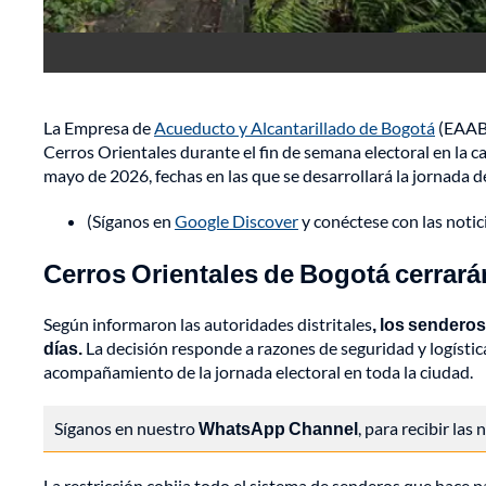
La Empresa de
Acueducto y Alcantarillado de Bogotá
(EAAB)
Cerros Orientales durante el fin de semana electoral en la c
mayo de 2026, fechas en las que se desarrollará la jornada d
(Síganos en
Google Discover
y conéctese con las noti
Cerros Orientales de Bogotá cerrará
Según informaron las autoridades distritales
, los sendero
días.
La decisión responde a razones de seguridad y logístic
acompañamiento de la jornada electoral en toda la ciudad.
Síganos en nuestro
WhatsApp Channel
, para recibir las
La restricción cobija todo el sistema de senderos que hace 