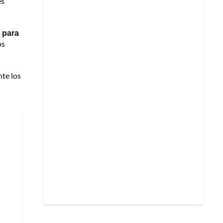
es
s para
os
nte los