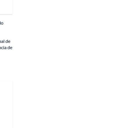
do
pal de
ncia de