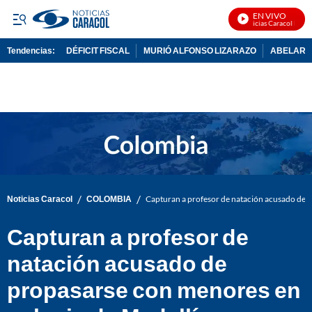
EN VIVO
Noticias Caracol En Viv
Tendencias:
DÉFICIT FISCAL
MURIÓ ALFONSO LIZARAZO
ABELARDO
PUBLICIDAD
/
/
Noticias Caracol
COLOMBIA
Capturan a profesor de natación acusado de 
Capturan a profesor de
natación acusado de
propasarse con menores en