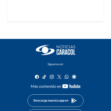
Síguenos en:
facebook
tiktok
instagram
twitter
whatsapp
google
youtube-
Más contenido en
footer
Descarga nuestra app en