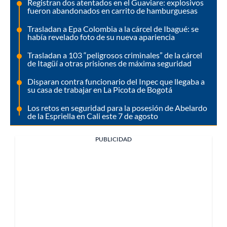
Registran dos atentados en el Guaviare: explosivos
fueron abandonados en carrito de hamburguesas
Trasladan a Epa Colombia a la cárcel de Ibagué: se
había revelado foto de su nueva apariencia
Trasladan a 103 “peligrosos criminales” de la cárcel
de Itagüí a otras prisiones de máxima seguridad
Disparan contra funcionario del Inpec que llegaba a
su casa de trabajar en La Picota de Bogotá
Los retos en seguridad para la posesión de Abelardo
de la Espriella en Cali este 7 de agosto
PUBLICIDAD