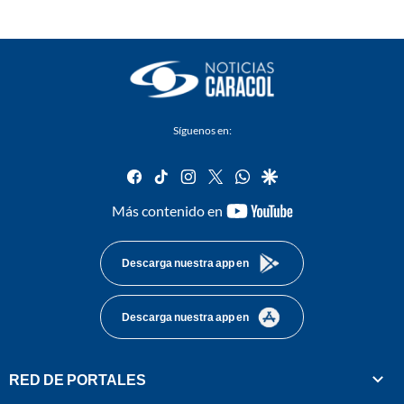
Síguenos en:
facebook
tiktok
instagram
twitter
whatsapp
google
youtube-
Más contenido en
footer
Descarga nuestra app en
Descarga nuestra app en
RED DE PORTALES