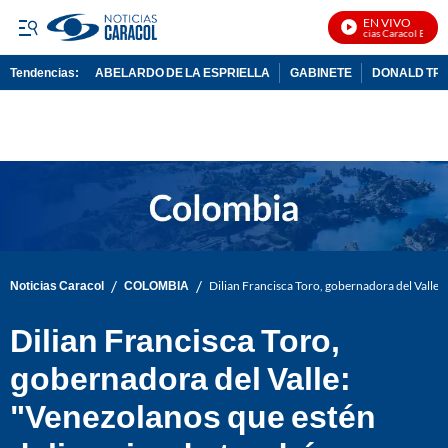
EN VIVO
Noticias Caracol En Vivo
Tendencias:
ABELARDO DE LA ESPRIELLA
GABINETE
DONALD TR
PUBLICIDAD
/
/
Noticias Caracol
COLOMBIA
Dilian Francisca Toro, gobernadora del Valle:
Dilian Francisca Toro,
gobernadora del Valle:
"Venezolanos que estén