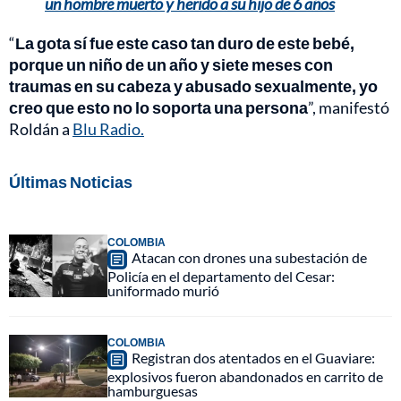
un hombre muerto y herido a su hijo de 6 años
“
La gota sí fue este caso tan duro de este bebé,
porque un niño de un año y siete meses con
traumas en su cabeza y abusado sexualmente, yo
creo que esto no lo soporta una persona
”, manifestó
Roldán a
Blu Radio.
Últimas Noticias
COLOMBIA
Atacan con drones una subestación de
Policía en el departamento del Cesar:
uniformado murió
COLOMBIA
Registran dos atentados en el Guaviare:
explosivos fueron abandonados en carrito de
hamburguesas