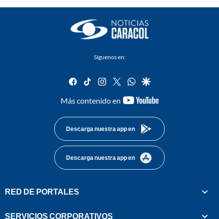
Síguenos en:
facebook
tiktok
instagram
twitter
whatsapp
google
youtube-
Más contenido en
footer
Descarga nuestra app en
Descarga nuestra app en
RED DE PORTALES
SERVICIOS CORPORATIVOS