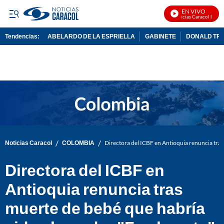
EN VIVO
Noticias Caracol En Viv
Tendencias:
ABELARDO DE LA ESPRIELLA
GABINETE
DONALD TR
PUBLICIDAD
/
/
Noticias Caracol
COLOMBIA
Directora del ICBF en Antioquia renuncia tras
Directora del ICBF en
Antioquia renuncia tras
muerte de bebé que habría