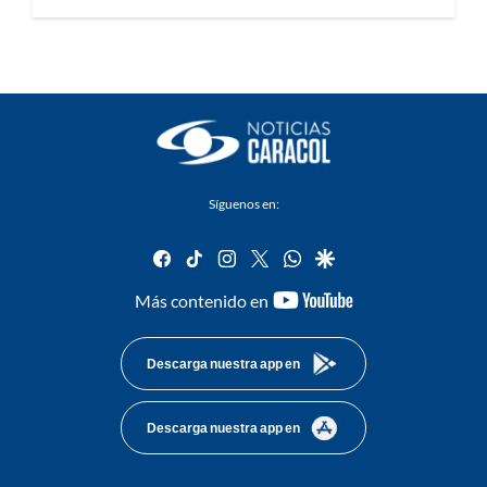
Síguenos en:
facebook
tiktok
instagram
twitter
whatsapp
google
youtube-
Más contenido en
footer
Descarga nuestra app en
Descarga nuestra app en