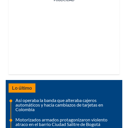
Lo último
Así operaba la banda que alteraba cajeros
automáticos y hacía cambiazos de tarjetas en
Colombia
Motorizados armados protagonizaron violento
atraco en el barrio Ciudad Salitre de Bogotá