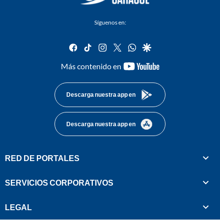
Síguenos en:
facebook
tiktok
instagram
twitter
whatsapp
google
youtube-
Más contenido en
footer
Descarga nuestra app en
Descarga nuestra app en
RED DE PORTALES
SERVICIOS CORPORATIVOS
LEGAL