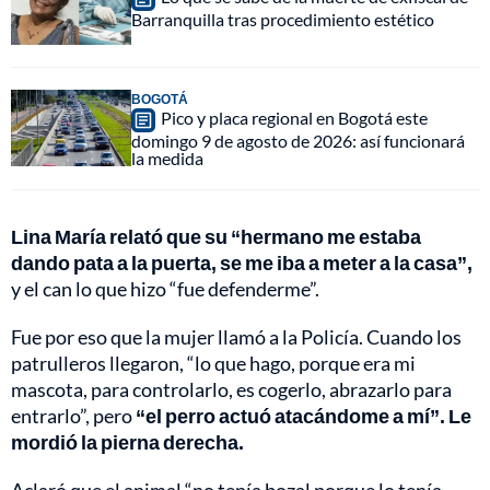
Barranquilla tras procedimiento estético
BOGOTÁ
Pico y placa regional en Bogotá este
domingo 9 de agosto de 2026: así funcionará
la medida
Lina María relató que su “hermano me estaba
dando pata a la puerta, se me iba a meter a la casa”,
y el can lo que hizo “fue defenderme”.
Fue por eso que la mujer llamó a la Policía. Cuando los
patrulleros llegaron, “lo que hago, porque era mi
mascota, para controlarlo, es cogerlo, abrazarlo para
entrarlo”, pero
“el perro actuó atacándome a mí”. Le
mordió la pierna derecha.
Aclaró que el animal “no tenía bozal porque lo tenía