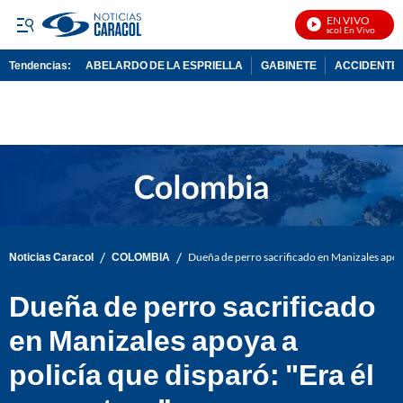
EN VIVO
Noticias Caracol En Vivo
Tendencias:
ABELARDO DE LA ESPRIELLA
GABINETE
ACCIDENTE 
PUBLICIDAD
/
/
Noticias Caracol
COLOMBIA
Dueña de perro sacrificado en Manizales apoya 
Dueña de perro sacrificado
en Manizales apoya a
policía que disparó: "Era él