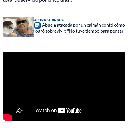
#LOMÁSTRINADO
Abuela atacada por un caimán contó cómo
logró sobrevivir: "No tuve tiempo para pensar"