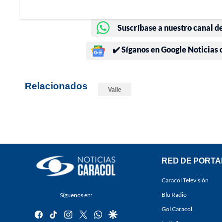
Suscríbase a nuestro canal d
✔️ Síganos en Google Noticias
Relacionados
Valle
RED DE PORTA
Caracol Televisión
Blu Radio
Síguenos en:
Gol Caracol
facebook
tiktok
instagram
twitter
whatsapp
google