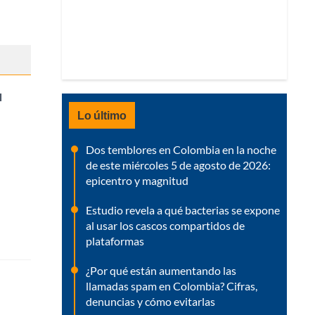
l
Lo último
Dos temblores en Colombia en la noche
de este miércoles 5 de agosto de 2026:
epicentro y magnitud
Estudio revela a qué bacterias se expone
al usar los cascos compartidos de
plataformas
¿Por qué están aumentando las
llamadas spam en Colombia? Cifras,
denuncias y cómo evitarlas