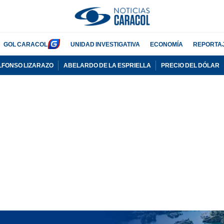
GOL CARACOL
UNIDAD INVESTIGATIVA
ECONOMÍA
REPORTA
LFONSO LIZARAZO
ABELARDO DE LA ESPRIELLA
PRECIO DEL DÓLAR
PUBLICIDAD