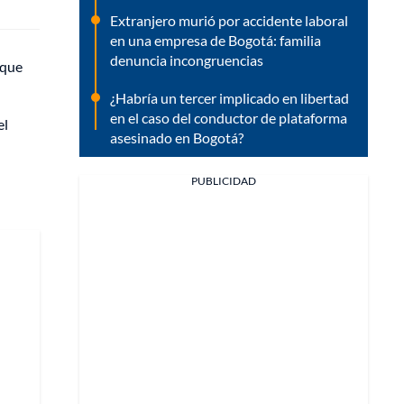
Extranjero murió por accidente laboral
en una empresa de Bogotá: familia
denuncia incongruencias
 que
¿Habría un tercer implicado en libertad
en el caso del conductor de plataforma
el
asesinado en Bogotá?
PUBLICIDAD