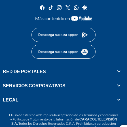
facebook
tiktok
instagram
twitter
whatsapp
google
youtube-
Más contenido en
footer
Descarga nuestra app en
Descarga nuestra app en
RED DE PORTALES
SERVICIOS CORPORATIVOS
LEGAL
El uso de este sitio web implica la aceptación de los
Términos y condiciones
y
Políticas de Tratamiento de la Información
de
CARACOL TELEVISIÓN
S.A.
Todos los Derechos Reservados D.R.A. Prohibida su reproducción