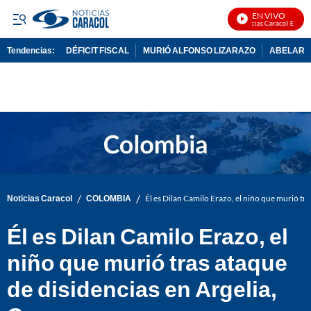
EN VIVO
Noticias Caracol En Vivo
Tendencias:
DÉFICIT FISCAL
MURIÓ ALFONSO LIZARAZO
ABELARDO
PUBLICIDAD
/
/
Noticias Caracol
COLOMBIA
Él es Dilan Camilo Erazo, el niño que murió tr
Él es Dilan Camilo Erazo, el
niño que murió tras ataque
de disidencias en Argelia,