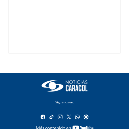
Síguenos en:
facebook
tiktok
instagram
twitter
whatsapp
google
youtube-
Más contenido en