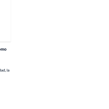
como
ad, la