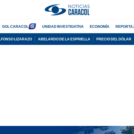
GOL CARACOL
UNIDAD INVESTIGATIVA
ECONOMÍA
REPORTA
LFONSO LIZARAZO
ABELARDO DE LA ESPRIELLA
PRECIO DEL DÓLAR
PUBLICIDAD