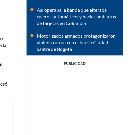
Así operaba la banda que alteraba
cajeros automáticos y hacía cambiazos
de tarjetas en Colombia
Motorizados armados protagonizaron
r.
violento atraco en el barrio Ciudad
 la
Salitre de Bogotá
PUBLICIDAD
un
resó