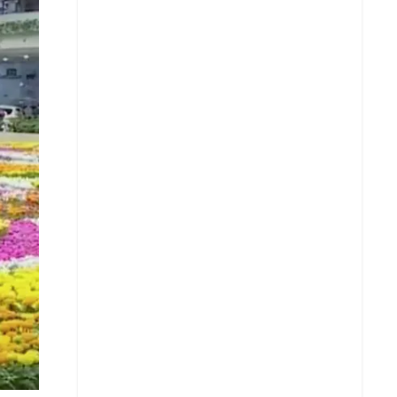
X
Whatsapp
Copiar enlace
Telegram
LinkedIn