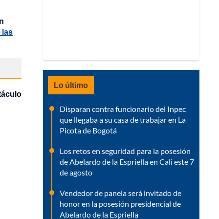
on
 las
Lo último
táculo
Disparan contra funcionario del Inpec
que llegaba a su casa de trabajar en La
Picota de Bogotá
Los retos en seguridad para la posesión
de Abelardo de la Espriella en Cali este 7
de agosto
Vendedor de panela será invitado de
honor en la posesión presidencial de
Abelardo de la Espriella