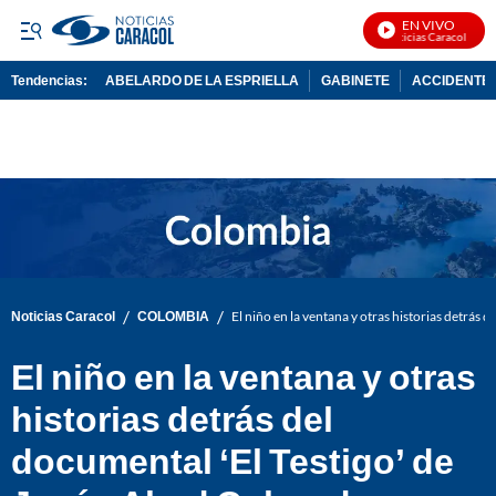
EN VIVO
Noticias Caracol En Vi
Tendencias:
ABELARDO DE LA ESPRIELLA
GABINETE
ACCIDENTE 
PUBLICIDAD
/
/
Noticias Caracol
COLOMBIA
El niño en la ventana y otras historias detrás 
El niño en la ventana y otras
historias detrás del
documental ‘El Testigo’ de