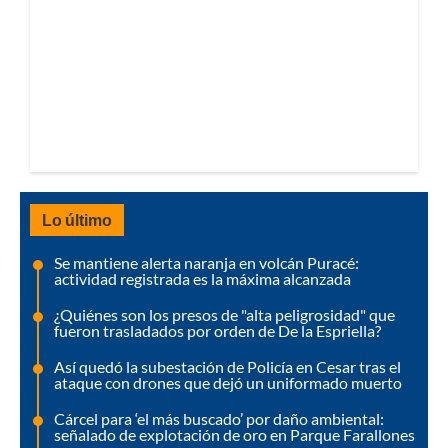
Lo último
Se mantiene alerta naranja en volcán Puracé:
actividad registrada es la máxima alcanzada
¿Quiénes son los presos de "alta peligrosidad" que
fueron trasladados por orden de De la Espriella?
Así quedó la subestación de Policía en Cesar tras el
ataque con drones que dejó un uniformado muerto
Cárcel para ‘el más buscado’ por daño ambiental:
señalado de explotación de oro en Parque Farallones