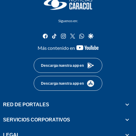
Síguenos en:
facebook
tiktok
instagram
twitter
whatsapp
google
youtube-
Más contenido en
footer
Descarga nuestra app en
Descarga nuestra app en
RED DE PORTALES
SERVICIOS CORPORATIVOS
LEGAL