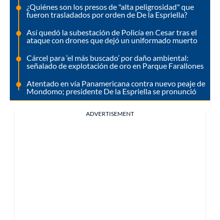
¿Quiénes son los presos de "alta peligrosidad" que
fueron trasladados por orden de De la Espriella?
Así quedó la subestación de Policía en Cesar tras el
ataque con drones que dejó un uniformado muerto
Cárcel para ‘el más buscado’ por daño ambiental:
señalado de explotación de oro en Parque Farallones
Atentado en vía Panamericana contra nuevo peaje de
Mondomo; presidente De la Espriella se pronunció
ADVERTISEMENT