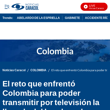
LIVE
Noticias Caracol En V
Trends:
ABELARDO DE LA ESPRIELLA
GABINETE
ACCIDENTE RÍO 
ADVERTISEMENT
/
/
Noticias Caracol
COLOMBIA
El reto que enfrentó Colombia para poder trans
El reto que enfrentó
Colombia para poder
transmitir por televisión la