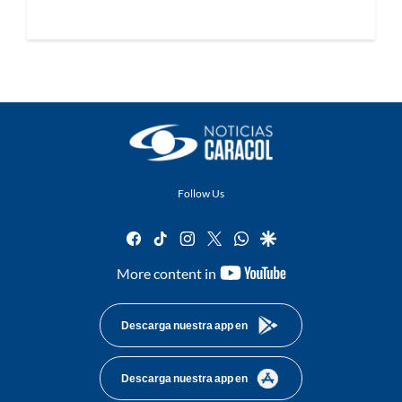
Follow Us
facebook
tiktok
instagram
twitter
whatsapp
google
youtube-
More content in
footer
Descarga nuestra app en
Descarga nuestra app en