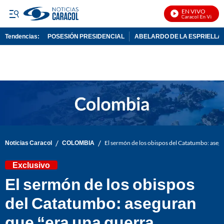
EN VIVO
Noticias Caracol En Vivo
Tendencias:
POSESIÓN PRESIDENCIAL
ABELARDO DE LA ESPRIELLA
PUBLICIDAD
/
/
Noticias Caracol
COLOMBIA
El sermón de los obispos del Catatumbo: aseg
Exclusivo
El sermón de los obispos
del Catatumbo: aseguran
que “era una guerra