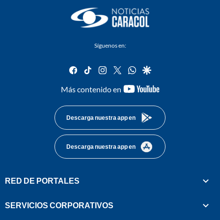
Síguenos en:
facebook
tiktok
instagram
twitter
whatsapp
google
youtube-
Más contenido en
footer
Descarga nuestra app en
Descarga nuestra app en
RED DE PORTALES
SERVICIOS CORPORATIVOS