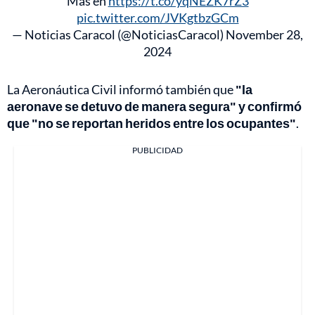
Más en
https://t.co/yqNEZK7rZ3
pic.twitter.com/JVKgtbzGCm
— Noticias Caracol (@NoticiasCaracol)
November 28,
2024
La Aeronáutica Civil informó también que
"la
aeronave se detuvo de manera segura" y confirmó
que "no se reportan heridos entre los ocupantes"
.
PUBLICIDAD