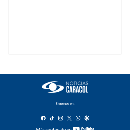
Síguenos en:
facebook
tiktok
instagram
twitter
whatsapp
google
youtube-
Más contenido en