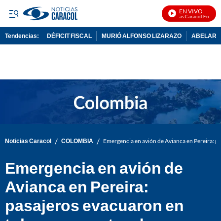
EN VIVO
Noticias Caracol En Vivo
Tendencias:
DÉFICIT FISCAL
MURIÓ ALFONSO LIZARAZO
ABELARDO
PUBLICIDAD
/
/
Noticias Caracol
COLOMBIA
Emergencia en avión de Avianca en Pereira: p
Emergencia en avión de
Avianca en Pereira:
pasajeros evacuaron en