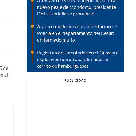
Atentado en vía Panamericana contra
nuevo peaje de Mondomo; presidente
De la Espriella se pronunció
Atacan con drones una subestación de
Policía en el departamento del Cesar:
uniformado murió
Registran dos atentados en el Guaviare:
explosivos fueron abandonados en
carrito de hamburguesas
5 de
n el
PUBLICIDAD