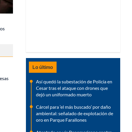
los
Lo último
resas
Así quedó la subestación de Policía en
Cesar tras el ataque con drones que
dejó un uniformado muerto
Cárcel para ‘el más buscado’ por daño
ambiental: señalado de explotación de
oro en Parque Farallones