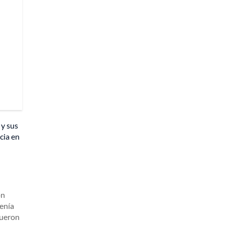
 y sus
cia en
on
tenía
fueron