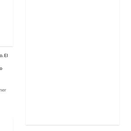
. El
zo
ener