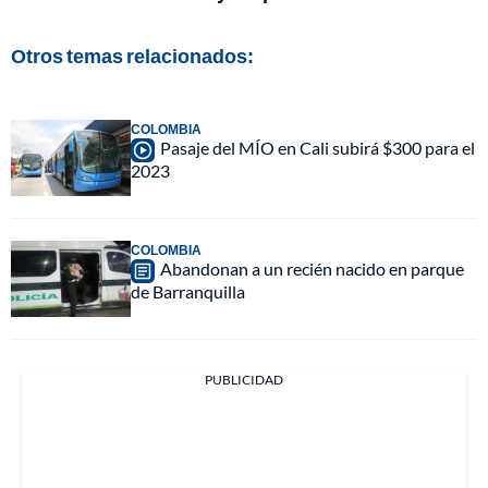
Otros temas relacionados:
COLOMBIA
Pasaje del MÍO en Cali subirá $300 para el
2023
COLOMBIA
Abandonan a un recién nacido en parque
de Barranquilla
PUBLICIDAD