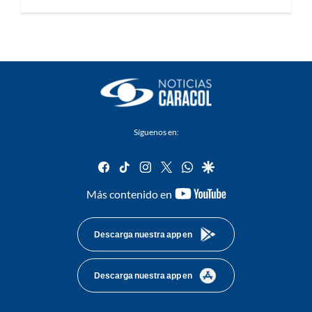
Síguenos en:
facebook
tiktok
instagram
twitter
whatsapp
google
youtube-
Más contenido en
footer
Descarga nuestra app en
Descarga nuestra app en