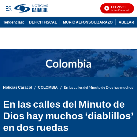
EN VIVO
Noticias Caracol En Vi
Tendencias:
DÉFICIT FISCAL
MURIÓ ALFONSO LIZARAZO
ABELARDO
PUBLICIDAD
/
/
Noticias Caracol
COLOMBIA
En las calles del Minuto de Dios hay muchos ‘di
En las calles del Minuto de
Dios hay muchos ‘diablillos’
en dos ruedas