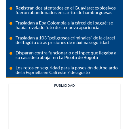
Registran dos atentados en el Guaviare: explosivos
fueron abandonados en carrito de hamburguesas
Trasladan a Epa Colombia a la cárcel de Ibagué: se
había revelado foto de su nueva apariencia
Trasladan a 103 “peligrosos criminales” de la cárcel
de Itagüí a otras prisiones de máxima seguridad
Disparan contra funcionario del Inpec que llegaba a
su casa de trabajar en La Picota de Bogotá
Los retos en seguridad para la posesión de Abelardo
de la Espriella en Cali este 7 de agosto
PUBLICIDAD