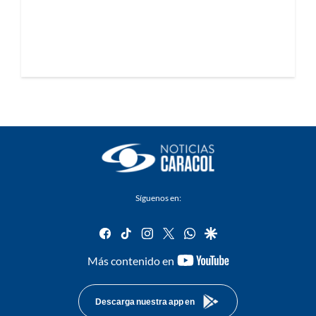
Síguenos en:
facebook
tiktok
instagram
twitter
whatsapp
google
youtube-
Más contenido en
footer
Descarga nuestra app en